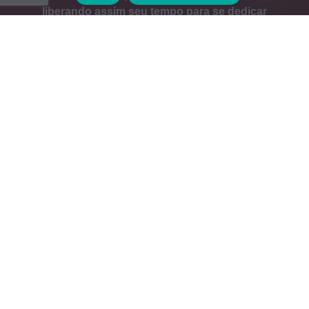
liberando assim seu tempo para se dedicar
totalmente ao seu Negócio.
Estamos Online!
Entre em Contato