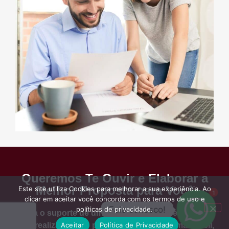
Queremos Te Ouvir e Elaborar a
Melhor Proposta para Você
Este site utiliza Cookies para melhorar a sua experiência. Ao
1
clicar em aceitar você concorda com os termos de uso e
Fale conosco!
políticas de privacidade.
Tenha o suporte de um profissional na área contábil
Aceitar
Política de Privacidade
para realizar todo o processo de maneira mais fácil,