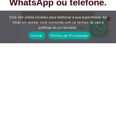
WhatsApp ou telefone.
Este site utiliza Cookies para melhorar a sua experiência. Ao
Quero Analisar Minha Empresa
1
clicar em aceitar você concorda com os termos de uso e
Fale conosco!
políticas de privacidade.
Aceitar
Política de Privacidade
Queremos Te Ouvir e Elaborar a
Melhor Proposta para Você
Tenha o suporte de um profissional na área
contábil para realizar todo o processo de
maneira mais fácil, liberando assim seu tempo
para se dedicar totalmente ao seu Negócio.