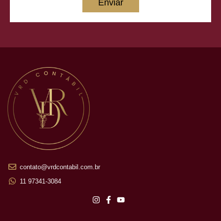
Enviar
contato@vrdcontabil.com.br
11 97341-3084