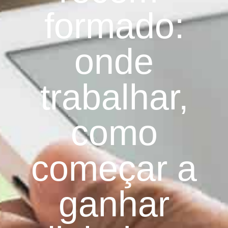
formado:
onde
trabalhar,
como
começar a
ganhar