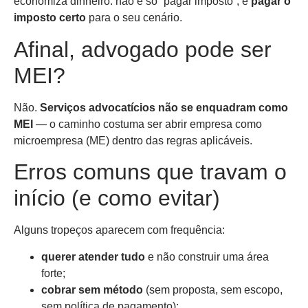
economiza dinheiro: não é só “pagar imposto”, é
pagar o
imposto certo
para o seu cenário.
Afinal, advogado pode ser
MEI?
Não.
Serviços advocatícios não se enquadram como
MEI
— o caminho costuma ser abrir empresa como
microempresa (ME) dentro das regras aplicáveis.
Erros comuns que travam o
início (e como evitar)
Alguns tropeços aparecem com frequência:
querer atender tudo
e não construir uma área
forte;
cobrar sem método
(sem proposta, sem escopo,
sem política de pagamento);