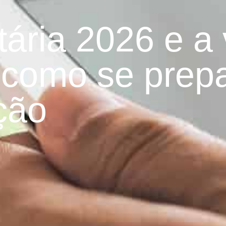
ária 2026 e a 
 como se prep
ção