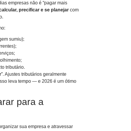
dias empresas não é “pagar mais
lcular, precificar e se planejar
com
o.
mo:
rgem sumiu);
rentes);
rviços;
olhimento;
o tributário.
”. Ajustes tributários geralmente
Isso leva tempo — e 2026 é um ótimo
rar para a
 organizar sua empresa e atravessar