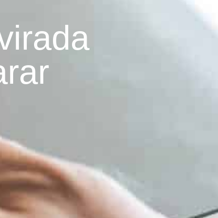
virada
arar