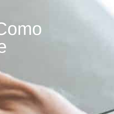
 Como
e