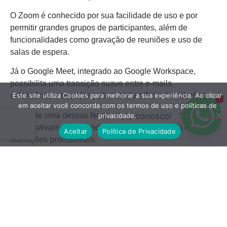
O Zoom é conhecido por sua facilidade de uso e por
permitir grandes grupos de participantes, além de
funcionalidades como gravação de reuniões e uso de
salas de espera.
Já o Google Meet, integrado ao Google Workspace,
possibilita uma transição suave entre e-mails,
Este site utiliza Cookies para melhorar a sua experiência. Ao clicar
calendários e reuniões, otimizando o fluxo de trabalho.
1
em aceitar você concorda com os termos de uso e políticas de
Fale conosco!
O uso de uma dessas ferramentas pode aumentar
privacidade.
significativamente a produtividade e a eficiência nas
Aceitar
Política de Privacidade
interações profissionais.
Tiny Scanner ou
CamScanner – Digitalização
de Documentos
O
Tiny Scanner
e o
CamScanner
são aplicativos