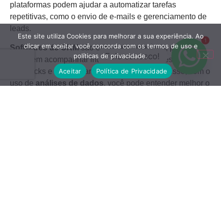
plataformas podem ajudar a automatizar tarefas
repetitivas, como o envio de e-mails e gerenciamento de
leads.
Este site utiliza Cookies para melhorar a sua experiência. Ao
1
clicar em aceitar você concorda com os termos de uso e
Softwares de CRM
são especialmente úteis, pois
Fale conosco!
políticas de privacidade.
permitem acompanhar interações com clientes, registrar
Aceitar
Política de Privacidade
feedbacks e segmentar sua audiência. Além disso, com o
uso de
análises de dados
, você pode entender melhor o
comportamento do consumidor e ajustar suas estratégias
conforme necessário.
Investir em tecnologia também pode melhorar a
comunicação interna e a colaboração entre equipes,
tornando o processo de vendas mais ágil e eficaz. Não
deixe de explorar as inovações disponíveis no mercado
para potencializar seus resultados.
Conclusão
Ao longo deste artigo, discutimos várias estratégias